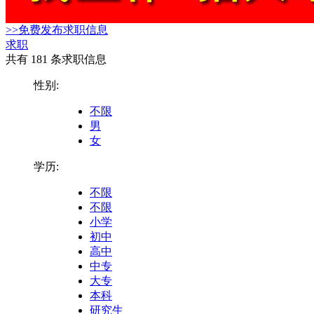
>>免费发布求职信息
求职
共有 181 条求职信息
性别:
不限
男
女
学历:
不限
不限
小学
初中
高中
中专
大专
本科
研究生