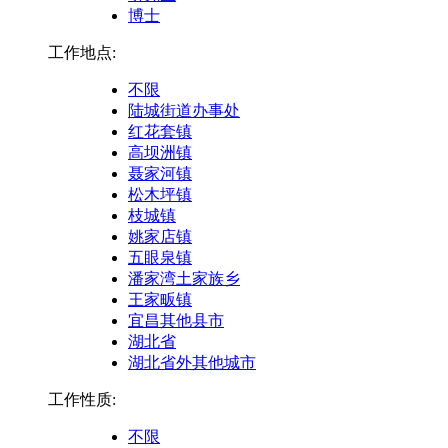
博士
工作地点:
不限
陆城街道办事处
红花套镇
高坝洲镇
聂家河镇
松木坪镇
枝城镇
姚家店镇
五眼泉镇
潘家湾土家族乡
王家畈镇
宜昌其他县市
湖北省
湖北省外其他城市
工作性质:
不限