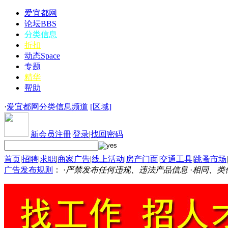
爱宜都网
论坛
BBS
分类信息
折扣
动态
Space
专题
精华
帮助
·
爱宜都网分类信息频道
[区域]
新会员注冊
|
登录
|
找回密码
首页
|
招聘
|
求职
|
商家广告
|
线上活动
|
房产门面
|
交通工具
|
跳蚤市场
|
广告发布规则
： ·
严禁发布任何违规、违法产品信息
·
相同、类