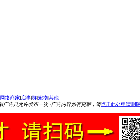
网络商家
|
启事
|
群
|
宠物
|
其他
似广告只允许发布一次
·
广告内容如有更新，请
点击此处申请删