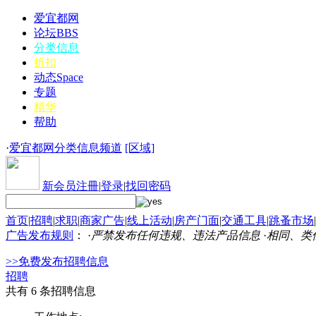
爱宜都网
论坛
BBS
分类信息
折扣
动态
Space
专题
精华
帮助
·
爱宜都网分类信息频道
[区域]
新会员注冊
|
登录
|
找回密码
首页
|
招聘
|
求职
|
商家广告
|
线上活动
|
房产门面
|
交通工具
|
跳蚤市场
|
广告发布规则
： ·
严禁发布任何违规、违法产品信息
·
相同、类
>>免费发布招聘信息
招聘
共有 6 条招聘信息