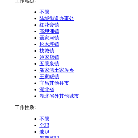
工作地点:
不限
陆城街道办事处
红花套镇
高坝洲镇
聂家河镇
松木坪镇
枝城镇
姚家店镇
五眼泉镇
潘家湾土家族乡
王家畈镇
宜昌其他县市
湖北省
湖北省外其他城市
工作性质:
不限
全职
兼职