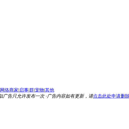
网络商家
|
启事
|
群
|
宠物
|
其他
似广告只允许发布一次
·
广告内容如有更新，请
点击此处申请删