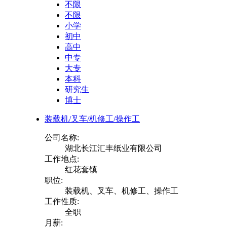
不限
不限
小学
初中
高中
中专
大专
本科
研究生
博士
装载机/叉车/机修工/操作工
公司名称:
湖北长江汇丰纸业有限公司
工作地点:
红花套镇
职位:
装载机、叉车、机修工、操作工
工作性质:
全职
月薪: