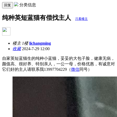
分类信息
回复
纯种英短蓝猫有偿找主人
只看楼主
楼主 1楼
lichangming
收藏
2024-7-29 12:00
自家英短蓝猫生的纯种小蓝猫，妥妥的大包子脸，健康无病，
颜值高、很好养、特别亲人，一公一母，价格优惠，有诚意对
它们好的主人请联系我13997704229（
微信
同号）