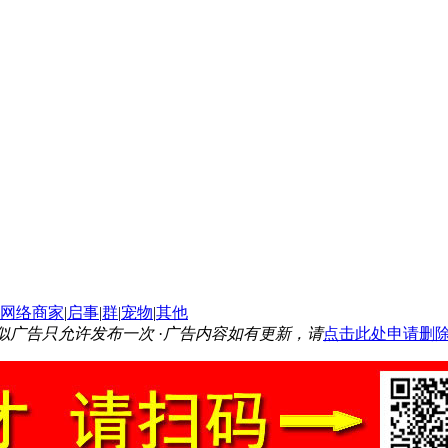
网络商家
|
启事
|
群
|
宠物
|
其他
似广告只允许发布一次
·
广告内容如有更新，请
点击此处申请删