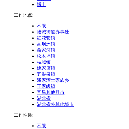
博士
工作地点:
不限
陆城街道办事处
红花套镇
高坝洲镇
聂家河镇
松木坪镇
枝城镇
姚家店镇
五眼泉镇
潘家湾土家族乡
王家畈镇
宜昌其他县市
湖北省
湖北省外其他城市
工作性质:
不限