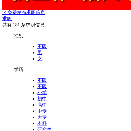
>>免费发布求职信息
求职
共有 181 条求职信息
性别:
不限
男
女
学历:
不限
不限
小学
初中
高中
中专
大专
本科
研究生