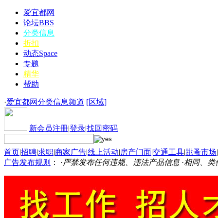
爱宜都网
论坛
BBS
分类信息
折扣
动态
Space
专题
精华
帮助
·
爱宜都网分类信息频道
[区域]
新会员注冊
|
登录
|
找回密码
首页
|
招聘
|
求职
|
商家广告
|
线上活动
|
房产门面
|
交通工具
|
跳蚤市场
|
广告发布规则
： ·
严禁发布任何违规、违法产品信息
·
相同、类