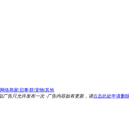
网络商家
|
启事
|
群
|
宠物
|
其他
似广告只允许发布一次
·
广告内容如有更新，请
点击此处申请删