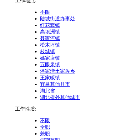
工作地点:
不限
陆城街道办事处
红花套镇
高坝洲镇
聂家河镇
松木坪镇
枝城镇
姚家店镇
五眼泉镇
潘家湾土家族乡
王家畈镇
宜昌其他县市
湖北省
湖北省外其他城市
工作性质:
不限
全职
兼职