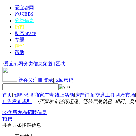
爱宜都网
论坛
BBS
分类信息
折扣
动态
Space
专题
精华
帮助
·
爱宜都网分类信息频道
[区域]
新会员注冊
|
登录
|
找回密码
首页
|
招聘
|
求职
|
商家广告
|
线上活动
|
房产门面
|
交通工具
|
跳蚤市场
|
广告发布规则
： ·
严禁发布任何违规、违法产品信息
·
相同、类
>>免费发布招聘信息
招聘
共有 3 条招聘信息