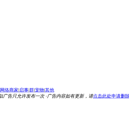
网络商家
|
启事
|
群
|
宠物
|
其他
似广告只允许发布一次
·
广告内容如有更新，请
点击此处申请删