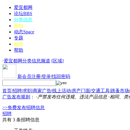
爱宜都网
论坛
BBS
分类信息
折扣
动态
Space
专题
精华
帮助
·
爱宜都网分类信息频道
[区域]
新会员注冊
|
登录
|
找回密码
首页
|
招聘
|
求职
|
商家广告
|
线上活动
|
房产门面
|
交通工具
|
跳蚤市场
|
广告发布规则
： ·
严禁发布任何违规、违法产品信息
·
相同、类
>>免费发布招聘信息
招聘
共有 3 条招聘信息