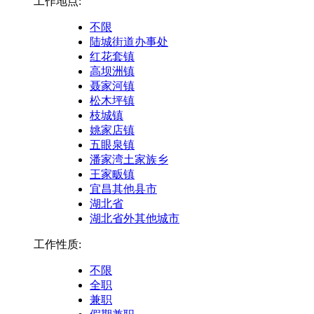
工作地点:
不限
陆城街道办事处
红花套镇
高坝洲镇
聂家河镇
松木坪镇
枝城镇
姚家店镇
五眼泉镇
潘家湾土家族乡
王家畈镇
宜昌其他县市
湖北省
湖北省外其他城市
工作性质:
不限
全职
兼职