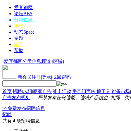
爱宜都网
论坛
BBS
分类信息
折扣
动态
Space
专题
精华
帮助
·
爱宜都网分类信息频道
[区域]
新会员注冊
|
登录
|
找回密码
首页
|
招聘
|
求职
|
商家广告
|
线上活动
|
房产门面
|
交通工具
|
跳蚤市场
|
广告发布规则
： ·
严禁发布任何违规、违法产品信息
·
相同、类
>>免费发布招聘信息
招聘
共有 4 条招聘信息