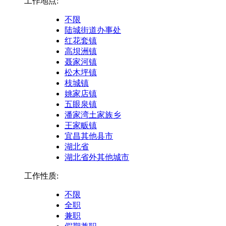
工作地点:
不限
陆城街道办事处
红花套镇
高坝洲镇
聂家河镇
松木坪镇
枝城镇
姚家店镇
五眼泉镇
潘家湾土家族乡
王家畈镇
宜昌其他县市
湖北省
湖北省外其他城市
工作性质:
不限
全职
兼职