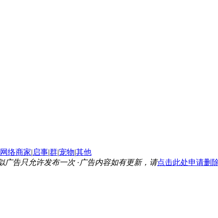
网络商家
|
启事
|
群
|
宠物
|
其他
似广告只允许发布一次
·
广告内容如有更新，请
点击此处申请删