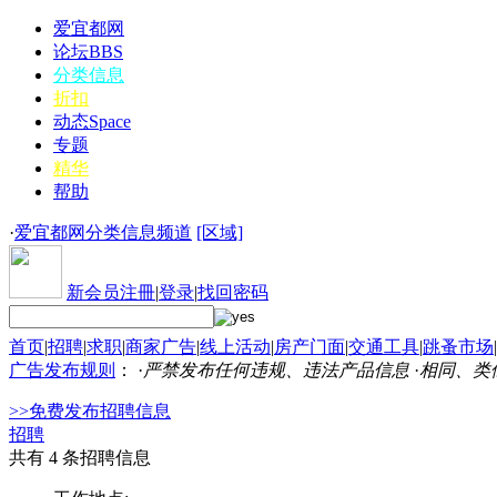
爱宜都网
论坛
BBS
分类信息
折扣
动态
Space
专题
精华
帮助
·
爱宜都网分类信息频道
[区域]
新会员注冊
|
登录
|
找回密码
首页
|
招聘
|
求职
|
商家广告
|
线上活动
|
房产门面
|
交通工具
|
跳蚤市场
|
广告发布规则
： ·
严禁发布任何违规、违法产品信息
·
相同、类
>>免费发布招聘信息
招聘
共有 4 条招聘信息