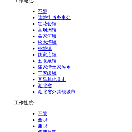
工作地点:
不限
陆城街道办事处
红花套镇
高坝洲镇
聂家河镇
松木坪镇
枝城镇
姚家店镇
五眼泉镇
潘家湾土家族乡
王家畈镇
宜昌其他县市
湖北省
湖北省外其他城市
工作性质:
不限
全职
兼职