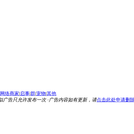
网络商家
|
启事
|
群
|
宠物
|
其他
似广告只允许发布一次
·
广告内容如有更新，请
点击此处申请删